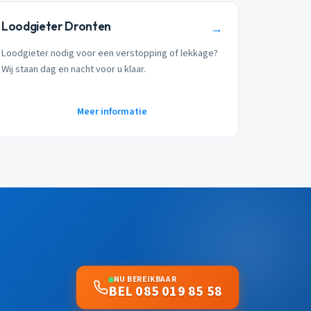
Loodgieter Dronten
→
Loodgieter nodig voor een verstopping of lekkage?
Wij staan dag en nacht voor u klaar.
Meer informatie
NU BEREIKBAAR
BEL 085 019 85 58