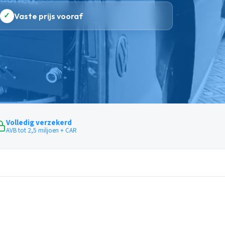
✓
Vaste prijs vooraf
Volledig verzekerd
AVB tot 2,5 miljoen + CAR