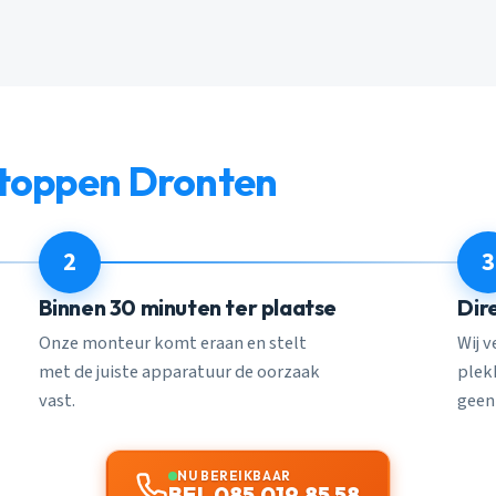
stoppen Dronten
2
3
Binnen 30 minuten ter plaatse
Dir
Onze monteur komt eraan en stelt
Wij 
met de juiste apparatuur de oorzaak
plekk
vast.
geen
NU BEREIKBAAR
BEL 085 019 85 58