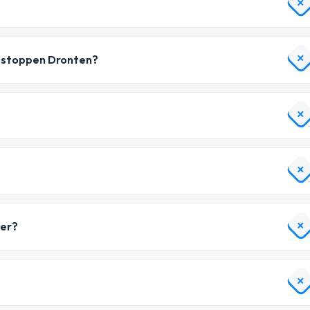
tstoppen Dronten?
oer?