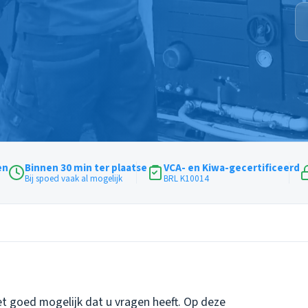
en
Binnen 30 min ter plaatse
VCA- en Kiwa-gecertificeerd
Bij spoed vaak al mogelijk
BRL K10014
et goed mogelijk dat u vragen heeft. Op deze