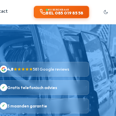
tact
NU BEREIKBAAR
BEL 085 019 85 58
4,8
★★★★★
581 Google reviews
✓
Gratis telefonisch advies
✓
3 maanden garantie