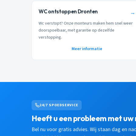
WC ontstoppen Dronten
→
Wc verstopt? Onze monteurs maken hem snel weer
doorspoelbaar, met garantie op dezelfde
verstopping.
Meer informatie
24/7 SPOEDSERVICE
Heeft u een probleem met uw 
Bel nu voor gratis advies. Wij staan dag en nac